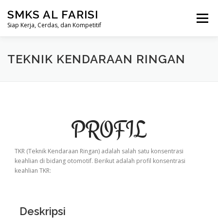
Skip
SMKS AL FARISI
to
Menu
content
Siap Kerja, Cerdas, dan Kompetitif
HOME
PROFIL
JURUSAN
MITRA LEMBAGA
TEKNIK KENDARAAN RINGAN
INFORMASI
GALERI
DAFTAR (SPMB)
PROFIL
TKR (Teknik Kendaraan Ringan) adalah salah satu konsentrasi
keahlian di bidang otomotif. Berikut adalah profil konsentrasi
keahlian TKR:
Deskripsi