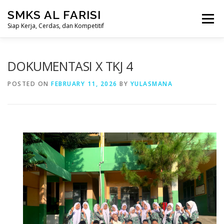
Skip
SMKS AL FARISI
to
Menu
content
Siap Kerja, Cerdas, dan Kompetitif
HOME
PROFIL
JURUSAN
MITRA LEMBAGA
DOKUMENTASI X TKJ 4
POSTED ON
FEBRUARY 11, 2026
BY
YULASMANA
INFORMASI
GALERI
DAFTAR (SPMB)