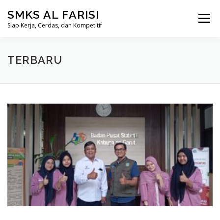
Skip
SMKS AL FARISI
to
Menu
content
Siap Kerja, Cerdas, dan Kompetitif
HOME
PROFIL
JURUSAN
MITRA LEMBAGA
TERBARU
INFORMASI
GALERI
DAFTAR (SPMB)
T
e
r
b
a
r